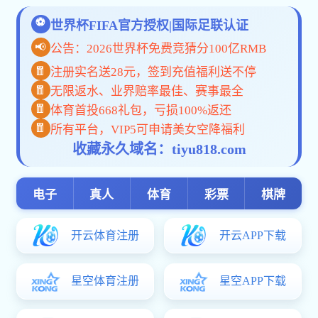
线人1973电影免费在线观
更多
看新闻 College News
青春逐梦启新程｜nba买球推荐2026届毕业典礼暨学士..
‘羽’动青春，‘云翼’再争锋——nba买球推荐第二...
数字赋能 党建领航 nba买球推荐联合临床医线人1973
软件工程与大数据系开展教研活动 以赛促教推进“课...
nba买球推荐承办学校第二届网络文化节——带领学子..