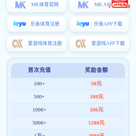
nba买球推荐关于申报2026年第一批省级科技计划...
创新创业 Innovation
更多
薪火相传，生生不息——线人1973电影免费在线观看举办2
关于CDU学长科创工作室“学长课堂”2025-2026...
关于评选CDU学长科创工作室“学长课堂”2025-2...
学长科创工作室召开培养模式改革研讨会，探索...
再创佳绩！我院组织程序设计竞赛校队参加四川...
模式识别与智能信息处理四川省高校重点实验室