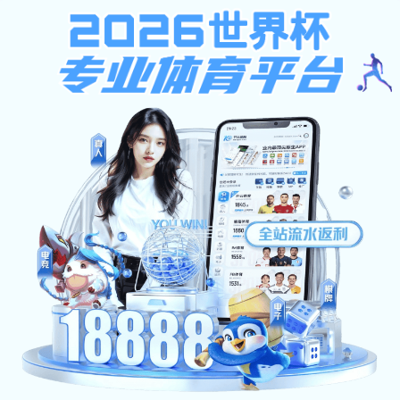
nba买球推荐,线人1973电影免费在线观看,星空电竞体育
nba买球推荐,线
费在线观看,星空
首页
线人1973电影免费在线观看概况
师资队伍
nba买球推荐工作
科
买球推荐（新华三
电影免费在线