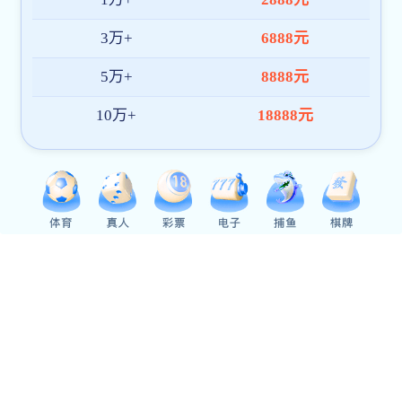
天府文化数字化重点实验室