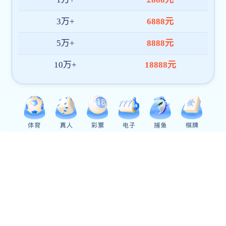
天府文化数字化重点实验室