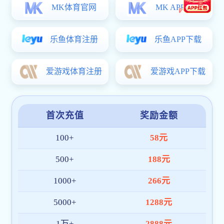
nba买球推荐关于申报2026年第一批省级科技计划...
创新创业 Innovation
更多
关于CDU学长科创工作室“学长课堂”2025-2026...
关于评选CDU学长科创工作室“学长课堂”2025-2...
学长科创工作室召开培养模式改革研讨会，探索...
再创佳绩！我院组织程序设计竞赛校队参加四川...
关于开展第五届“萤火虫计划”项目中期检查的通知
模式识别与智能信息处理四川省高校重点实验室