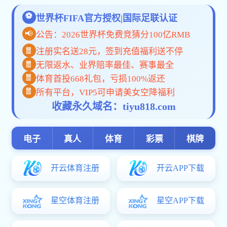
线人1973电影免费在线观
更多
看新闻 College News
nba买球推荐赴成都理工大学地质灾害防治与地质环境..
线人1973电影免费在线观看nba买球推荐举办“青年科研
温情凝人心 聚力共前行 ——nba买球推荐开展2026年..
nba买球推荐召开期末教职工大会
薪火赓续敬芳华 师恩致远启新章 ——nba买球推荐...