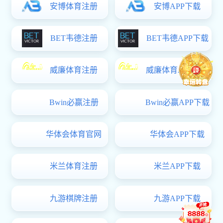
教务信息 Educational Information
nba买球推荐关于2026-2027-1学期教材选用预订信...
关于2026届nba买球推荐本科毕业设计（论文）答...
nba买球推荐开展2026年春季学期开学nba买球推荐检查工
线人1973电影免费在线观看nba买球推荐2025-2026学
nba买球推荐关于2025-2026-2学期教材预订信息的...
科研工作 Scientific research
更多
关于申报2026年模式识别与智能信息处理四川省...
nba买球推荐召开2026年度国家自然科学基金申报...
nba买球推荐成功承办2025年IEEE第四届算法、数...
我院数学基础部教师范洪光等在国际计算机一区T...