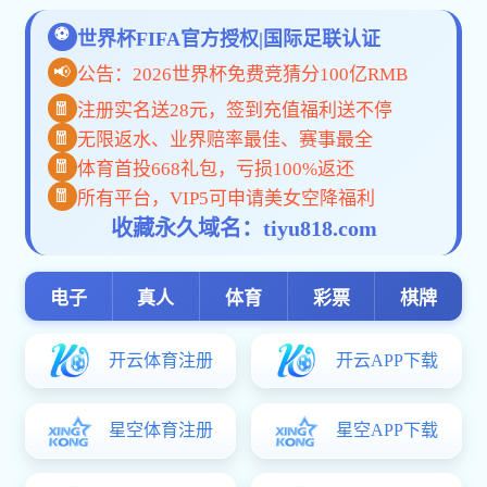
线人1973电影免费在线观
更多
看新闻 College News
nba买球推荐赴成都理工大学地质灾害防治与地质环境..
线人1973电影免费在线观看nba买球推荐举办“青年科研
温情凝人心 聚力共前行 ——nba买球推荐开展2026年..
nba买球推荐召开期末教职工大会
薪火赓续敬芳华 师恩致远启新章 ——nba买球推荐...