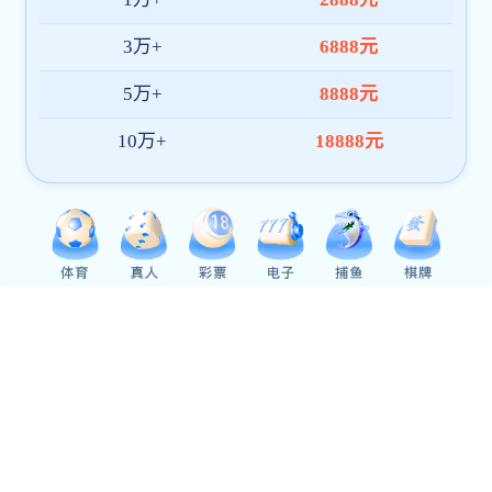
天府文化数字化重点实验室