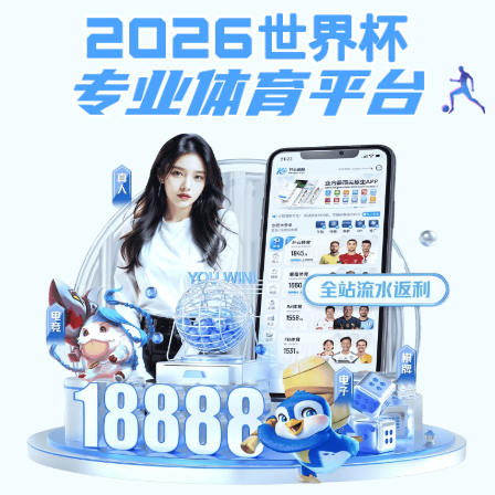
nba买球推荐,线人1973电影免费在线观看,星空电竞体育
nba买球推荐,线
费在线观看,星空
首页
线人1973电影免费在线观看概况
师资队伍
nba买球推荐工作
科
买球推荐（新华三
电影免费在线