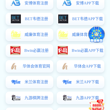
教务信息 Educational Information
nba买球推荐关于2026-2027-1学期教材选用预订信...
关于2026届nba买球推荐本科毕业设计（论文）答...
nba买球推荐开展2026年春季学期开学nba买球推荐检查工
线人1973电影免费在线观看nba买球推荐2025-2026学
nba买球推荐关于2025-2026-2学期教材预订信息的...
科研工作 Scientific research
更多
关于申报2026年模式识别与智能信息处理四川省...
nba买球推荐召开2026年度国家自然科学基金申报...
nba买球推荐成功承办2025年IEEE第四届算法、数...
我院数学基础部教师范洪光等在国际计算机一区T...