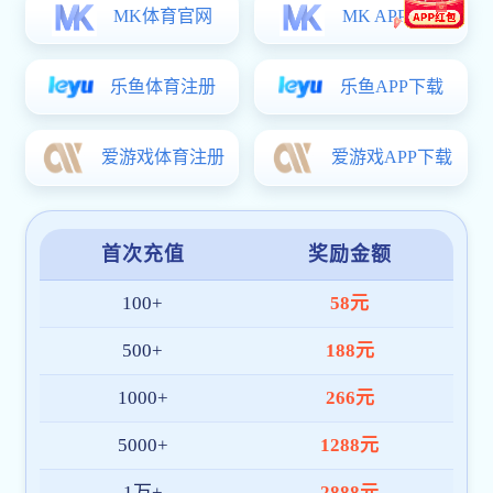
nba买球推荐关于申报2026年第一批省级科技计划...
创新创业 Innovation
更多
关于nba买球推荐2026年学长科创工作室主任及精...
薪火相传，生生不息——线人1973电影免费在线观看举办2
关于CDU学长科创工作室“学长课堂”2025-2026...
关于评选CDU学长科创工作室“学长课堂”2025-2...
学长科创工作室召开培养模式改革研讨会，探索...
模式识别与智能信息处理四川省高校重点实验室