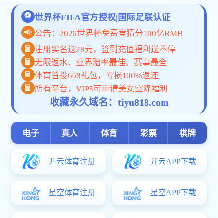
线人1973电影免费在线观
更多
看新闻 College News
nba买球推荐赴成都理工大学地质灾害防治与地质环境..
线人1973电影免费在线观看nba买球推荐举办“青年科研
温情凝人心 聚力共前行 ——nba买球推荐开展2026年..
nba买球推荐召开期末教职工大会
薪火赓续敬芳华 师恩致远启新章 ——nba买球推荐...