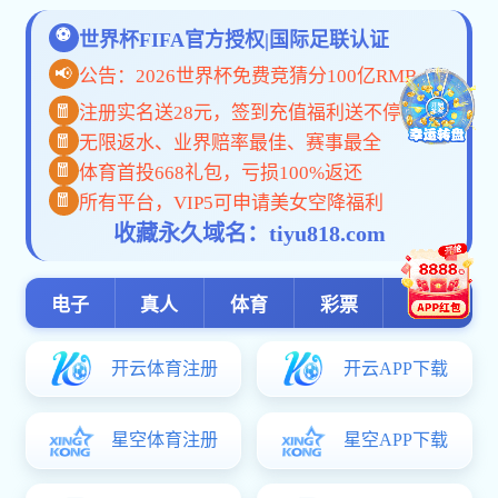
四川省 2022 年中
四川省 2022 年中
能力提升工程2.0“
能力提升工程2.0“
四川省 2022 年中
四川省 2022 年中
能力提升工程2.0“国
能力提升工程2.0“国
2020年成都市中
2017年9月地方服
2017年上半年信息
成华区2015年中