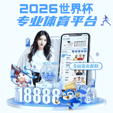
nba买球推荐,线人1973电影免费在线观看,星空电竞体育
nba买球推荐,
费在线观看,星空
首页
线人1973电影免费在线观看概况
师资队伍
nba买球推荐工作
科
首页
>>
科学研究
>>
科研动态
>> 正文
nba买球
科研动态
买球推荐（新华三
科研实验室
科研平台
[
电影免费在线
科研团队