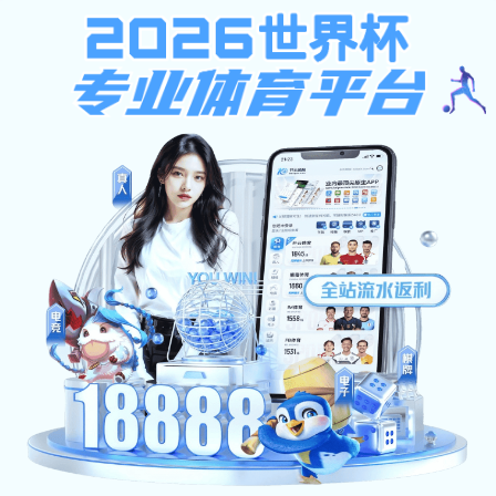
nba买球推荐,线人1973电影免费在线观看,星空电竞体育
nba买球推荐,
费在线观看,星空
首页
线人1973电影免费在线观看概况
师资队伍
nba买球推荐工作
科
首页
>>
学工工作
>>
学生就业
>> 正文
【就业指
学工动态
买球推荐（新华三
学生就业
[
思政动态
电影免费在线
学生资助