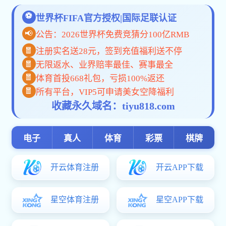
6月2日下午，
副校长彭晓琳，n