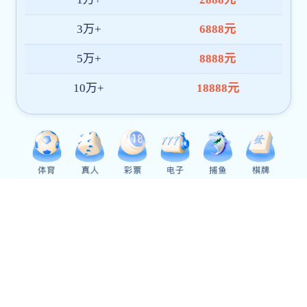
开发、网络攻防、
味形式打破数理、
数学、408专业
以科创实践助力学